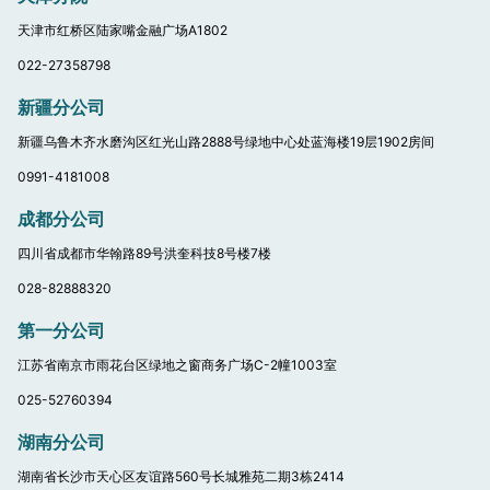
天津市红桥区陆家嘴金融广场A1802
022-27358798
新疆分公司
新疆乌鲁木齐水磨沟区红光山路2888号绿地中心处蓝海楼19层1902房间
0991-4181008
成都分公司
四川省成都市华翰路89号洪奎科技8号楼7楼
028-82888320
第一分公司
江苏省南京市雨花台区绿地之窗商务广场C-2幢1003室
025-52760394
湖南分公司
湖南省长沙市天心区友谊路560号长城雅苑二期3栋2414