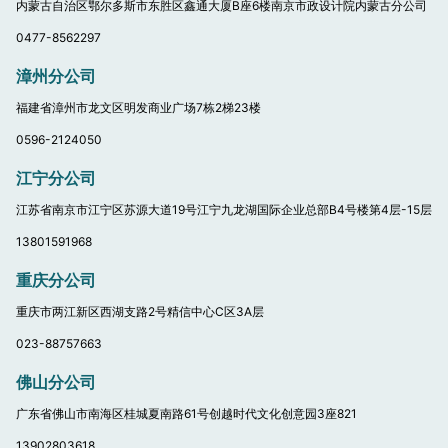
内蒙古自治区鄂尔多斯市东胜区鑫通大厦B座6楼南京市政设计院内蒙古分公司
0477-8562297
漳州分公司
福建省漳州市龙文区明发商业广场7栋2梯23楼
0596-2124050
江宁分公司
江苏省南京市江宁区苏源大道19号江宁九龙湖国际企业总部B4号楼第4层-15层
13801591968
重庆分公司
重庆市两江新区西湖支路2号精信中心C区3A层
023-88757663
佛山分公司
广东省佛山市南海区桂城夏南路61号创越时代文化创意园3座821
13902803618