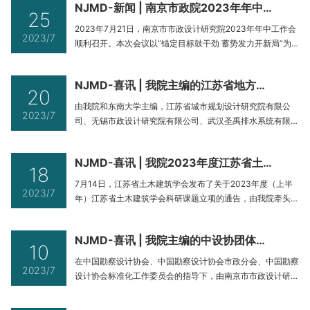
NJMD-新闻 | 南京市政院2023年年中工作会召开
块及道路下雨水支管穿越污水主管接入暗涵内。近年来，进香
25
河路却面临着一个“烦恼”——雨天污水漫溢。为彻底解决这一
2023年7月21日，南京市市政设计研究院2023年年中工作会
2023/7
问题，南京市政院承
顺利召开。本次会议以“锚定目标鼓干劲 蓄势发力开新局”为
主题，全面总结上半年公司在市场经营、技术创新、业务发
展、财务与人力、新业务拓展等方面取得的成绩，分析研判外
NJMD-喜讯 | 我院主编的江苏省地方标准《城市河道水环境综合整治工程设计标准》正式发布
部形势带来的挑战和机遇，审视分析内部环境的问题和不足，
20
并明确下半年工作的目标与方向。南京市政院全体高管、主任
由我院和东南大学主编，江苏省城市规划设计研究院有限公
2023/7
工及副所长以上干部
司、无锡市政设计研究院有限公司、武汉圣禹排水系统有限公
司、上海同晟环保科技有限公司参编，江苏省住房和城乡建设
厅归口管理的《城市河道水环境综合整治工程设计标准》（以
NJMD-喜讯 | 我院2023年度江苏省土木建筑学会科研课题成功立项
下简称《标准》），经江苏省市场监督管理局批准，于2023
18
年7月5日正式发布，2024年1月1日正式实施，标准号为
7月14日，江苏省土木建筑学会发布了关于2023年度（上半
2023/7
DB32/T 4498-
年）江苏省土木建筑学会科研课题立项的通告，由我院牵头申
报的《南京特色非开挖修复地方标准编制研究》《现有污水处
理厂原位升级提标改造生化工艺新技术中试研究》2项科研课
NJMD-喜讯 | 我院主编的中设协团体标准《城市河道水环境综合整治设计导则》正式发布
题成功立项。2项科研课题的成功立项的是江苏省土木建筑学
10
会对我院在该领域的专业实力和技术创新能力的认可，也是我
在中国勘察设计协会、中国勘察设计协会市政分会、中国勘察
2023/7
院积极响应国家推进科技
设计协会标准化工作委员会的指导下，由南京市市政设计研究
院牵头编制，河海大学、中国电建集团华东勘测设计研究院有
限责任公司、上海市城市建设设计研究总院（集团）有限责任