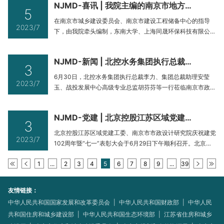
NJMD-喜讯 | 我院主编的南京市地方标准《河道水系海绵城市建设技术规范》正式发布
公司等20家单位参编的团体标准《城市河道水环境综合整治
5
设计导则》（以下简称《导则》），经中国勘察设计协会批
在南京市城乡建设委员会、南京市建设工程储备中心的指导
2023/7
准，于2023年5月8日正式
下，由我院牵头编制，东南大学、上海同晟环保科技有限公司
参编，南京市城乡建设委员会归口管理的地方标准《河道水系
海绵城市建设技术规范》（以下简称《规范》），经南京市市
NJMD-新闻 | 北控水务集团执行总裁李力一行莅临南京市政院调研指导
场监督管理局批准，于2023年6月19日正式发布，2023年6
3
月22日正式实施，标准号为DB3201/T 1151-2023。本规范
6月30日，北控水务集团执行总裁李力、集团总裁助理安莹
2023/7
规定
玉、战投发展中心高级专业总监胡芬芬等一行莅临南京市政院
调研指导，公司夏文林总经理及其他领导班子成员参加了会
议。—会上，夏文林总经理从南京市政院组织架构、资源优
NJMD-党建 | 北京控股江苏区域党建工委和南京市政院共同庆祝中国共产党成立102周年
化、中台建设、业绩现状等方面进行了工作汇报，就公司下半
3
年目标达成阐述了具体落实措施，同时也提出了公司与集团深
北京控股江苏区域党建工委、南京市市政设计研究院庆祝建党
2023/7
度协同的诉求。—胡芬芬总监指出
102周年暨“七一”表彰大会于6月29日下午顺利召开。北京控
股江苏区域成员单位代表，南京市政院党员干部、离退休党员
1
...
2
3
4
5
6
7
8
9
...
39
代表及民主党派代表等共计200余人参加了会议。中共玄武区
区委常委、政法委书记张杰，玄武区新街口街道党工委书记丁
锴，北控水务集团党委委员、执行董事、执行总裁、南京市政
友情链接：
院董事长李力，江苏
中华人民共和国国家发展和改革委员会
|
中华人民共和国财政部
|
中华人民
共和国住房和城乡建设部
|
中华人民共和国生态环境部
|
江苏省住房和城乡