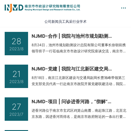
公司新闻
员工风采
行业学术
NJMD-合作 | 我院与池州市规划勘测设计研究总院有限公司签署战略合作协议
28
8月24日，池州市规划勘测设计总院有限公司董事长徐朝前携
2023/8
领导班子一行莅临南京市市政设计研究院座谈交流，南京市政
院党委书记、总经理夏文林、副总经理王威、副总经理戴德
胜、总经理助理黄晓东、设计二院院长管凛等出席会议。—夏
NJMD-党建 | 我院与江北新区建交局开展联合主题党日活动
文林总经理对徐朝前董事长一行的到访表示热烈欢迎，简要介
21
绍了南京市政院的发展沿革、总体情况及各业务版块的主要业
8月18日，南京江北新区建设与交通局副局长曹旭峰带领第三
2023/8
绩。南京市政院愿发挥多专业
党支部党员代表一行赴南京市政院开展党建联建活动，我院党
委书记、总经理夏文林和部分党员代表参加此次活动。首先，
双方就江北新区道路建设工程的“造价优化”专题进行了研讨，
NJMD-项目 | 问诊进香河路，“彻解”雨天漫溢
我院结合所参与的江北新区建设项目，从工程造价的组成入
27
手，分析规划设计方案与工程造价之间的关系，对影响设计方
进香河路位于南京市玄武区鸡笼山南麓，南起珠江路，北至北
2023/7
案造价的主要因素进行了深
京东路，因进香河而得名，是南京市政府附近的一条出行要
道。20世纪中期，进香河被改成暗河（涵），路下暗涵主要
起排涝作用，暗涵两侧敷设有d800-d1200污水管道，周边地